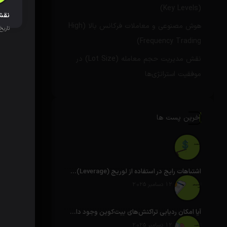
(Key Levels)
هوش مصنوعی و معاملات فرکانس بالا (High
تاریخ انتش
Frequency Trading)
نقش مدیریت حجم معامله (Lot Size) در
موفقیت استراتژی‌ها
آخرین پست ها
اشتباهات رایج در استفاده از لوریج (Leverage)یا اهرم
تاریخ انتشار: 12 دسامبر 2025
آیا امکان ردیابی تراکنش‌های بیت‌کوین وجود دارد؟
تاریخ انتشار: 12 دسامبر 2025