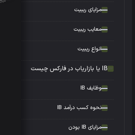
تاریخ انتش
مزایای ریبیت
معایب ریبیت
انواع ریبیت
IB یا بازاریاب در فارکس چیست
وظایف IB
نحوه کسب درآمد IB
مزایای IB بودن