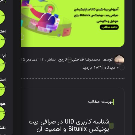
تاریخ انتش
توسط :
محمدرضا فلاحتی
تاریخ انتشار : 12 دسامبر 2025
تاریخ انتش
0 دیدگاه
183 بازدید
تاریخ انتش
فهرست مطالب
تاریخ انتش
شناسه کاربری UID در صرافی بیت
یونیکس Bitunix و اهمیت آن