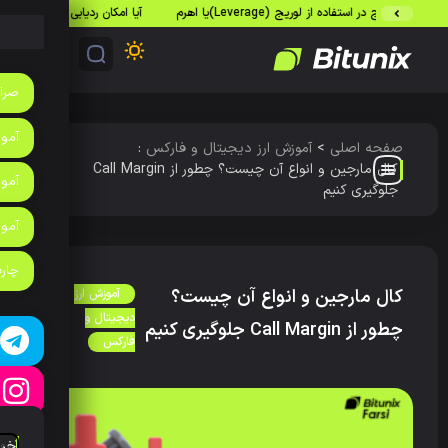
در استفاده از لوریج (Leverage)یا اهرم
آیا امکان ردیابی تراکنش‌های بیت‌کوین وجو
صرا
آموزش
صفحه اصلی
>
آموزش ارز دیجیتال و فارکس
:
کال مارجین و انواع آن چیست؟ چطور از Call Margin
آموز
جلوگیری کنیم
آمو
چارت
کال مارجین و انواع آن چیست؟
آموزش ارز
دیجیتال و
چطور از Call Margin جلوگیری کنیم
فارکس
آخر